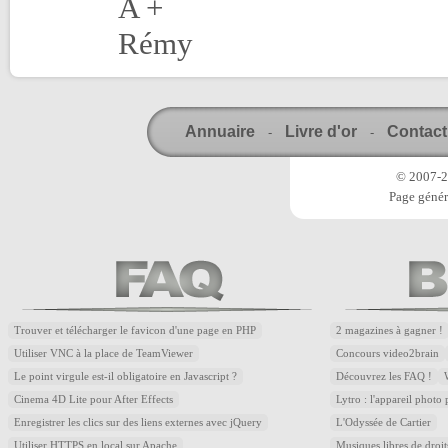
A +
Rémy
Annuaire
Livre d'or
Contact
-
-
© 2007-20
Page génér
Trouver et télécharger le favicon d'une page en PHP
2 magazines à gagner !
Utiliser VNC à la place de TeamViewer
Concours video2brain
Le point virgule est-il obligatoire en Javascript ?
Découvrez les FAQ !
Cinema 4D Lite pour After Effects
Lytro : l'appareil photo
Enregistrer les clics sur des liens externes avec jQuery
L'Odyssée de Cartier
Utiliser HTTPS en local sur Apache
Musiques libres de droi