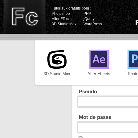
Tutoriaux gratuits pour :
Photoshop
PHP
After Effects
jQuery
3D Studio Max
WordPress
3D Studio Max
After Effects
Phot
Pseudo
Mot de passe