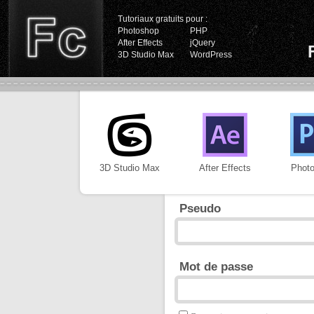
Tutoriaux gratuits pour :
Photoshop
PHP
After Effects
jQuery
3D Studio Max
WordPress
3D Studio Max
After Effects
Phot
Pseudo
Mot de passe