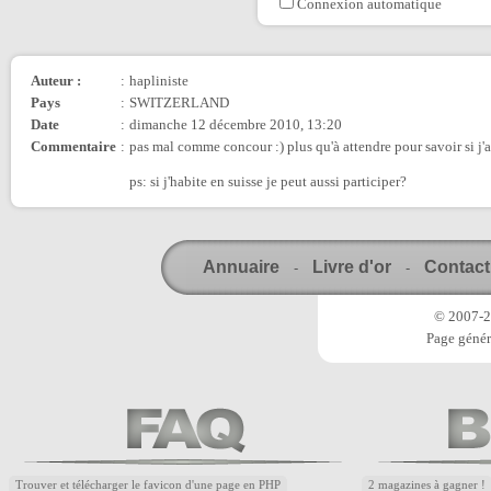
Connexion automatique
Auteur :
:
hapliniste
Pays
:
SWITZERLAND
Date
:
dimanche 12 décembre 2010, 13:20
Commentaire
:
pas mal comme concour :) plus qu'à attendre pour savoir si j'
ps: si j'habite en suisse je peut aussi participer?
Annuaire
Livre d'or
Contact
-
-
© 2007-20
Page génér
Trouver et télécharger le favicon d'une page en PHP
2 magazines à gagner !