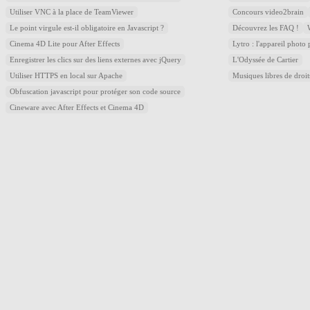
Utiliser VNC à la place de TeamViewer
Concours video2brain
Le point virgule est-il obligatoire en Javascript ?
Découvrez les FAQ !
Cinema 4D Lite pour After Effects
Lytro : l'appareil photo
Enregistrer les clics sur des liens externes avec jQuery
L'Odyssée de Cartier
Utiliser HTTPS en local sur Apache
Musiques libres de droi
Obfuscation javascript pour protéger son code source
Cineware avec After Effects et Cinema 4D