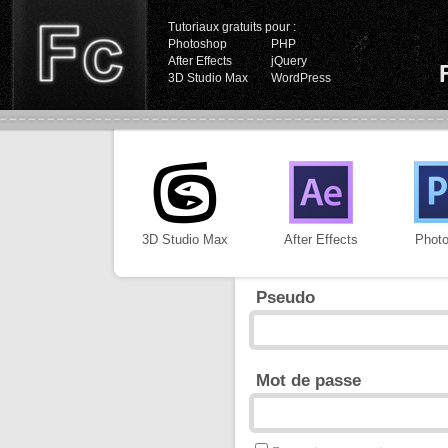
Tutoriaux gratuits pour :
Photoshop
PHP
After Effects
jQuery
3D Studio Max
WordPress
3D Studio Max
After Effects
Phot
Pseudo
Mot de passe