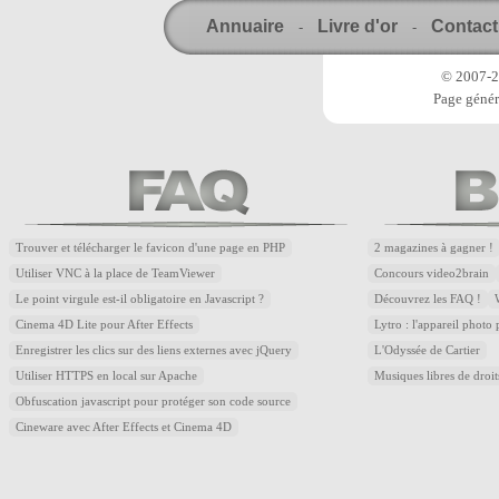
Annuaire
Livre d'or
Contact
-
-
© 2007-20
Page génér
Trouver et télécharger le favicon d'une page en PHP
2 magazines à gagner !
Utiliser VNC à la place de TeamViewer
Concours video2brain
Le point virgule est-il obligatoire en Javascript ?
Découvrez les FAQ !
Cinema 4D Lite pour After Effects
Lytro : l'appareil photo
Enregistrer les clics sur des liens externes avec jQuery
L'Odyssée de Cartier
Utiliser HTTPS en local sur Apache
Musiques libres de droi
Obfuscation javascript pour protéger son code source
Cineware avec After Effects et Cinema 4D