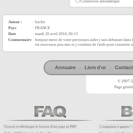
Connexion automatique
Auteur :
:
bachir
Pays
:
FRANCE
Date
:
mardi 20 avril 2010, 00:15
Commentaire
:
bonjour merci de votre precieuses aides j suis debutant dans 
est nouveaou pou moi et j voudrais de l'aide pour connaitre s
Annuaire
Livre d'or
Contact
-
-
© 2007-20
Page généré
Trouver et télécharger le favicon d'une page en PHP
2 magazines à gagner !