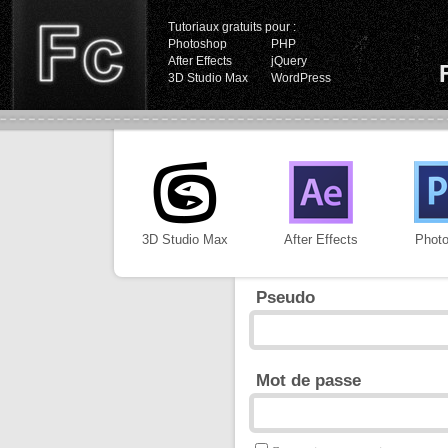
Tutoriaux gratuits pour :
Photoshop
PHP
After Effects
jQuery
3D Studio Max
WordPress
3D Studio Max
After Effects
Phot
Pseudo
Mot de passe