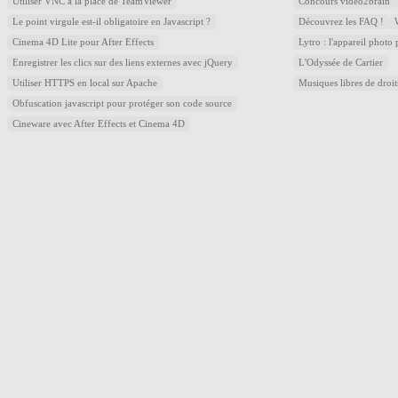
Utiliser VNC à la place de TeamViewer
Concours video2brain
Le point virgule est-il obligatoire en Javascript ?
Découvrez les FAQ !
Cinema 4D Lite pour After Effects
Lytro : l'appareil photo
Enregistrer les clics sur des liens externes avec jQuery
L'Odyssée de Cartier
Utiliser HTTPS en local sur Apache
Musiques libres de droi
Obfuscation javascript pour protéger son code source
Cineware avec After Effects et Cinema 4D