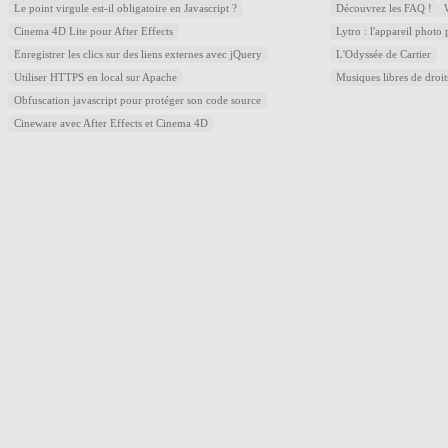
Le point virgule est-il obligatoire en Javascript ?
Découvrez les FAQ !
Cinema 4D Lite pour After Effects
Lytro : l'appareil photo
Enregistrer les clics sur des liens externes avec jQuery
L'Odyssée de Cartier
Utiliser HTTPS en local sur Apache
Musiques libres de droi
Obfuscation javascript pour protéger son code source
Cineware avec After Effects et Cinema 4D