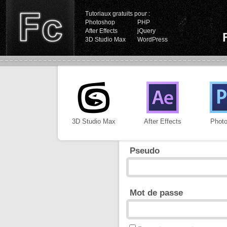
Tutoriaux gratuits pour :
Photoshop
PHP
After Effects
jQuery
3D Studio Max
WordPress
3D Studio Max
After Effects
Phot
Pseudo
Mot de passe