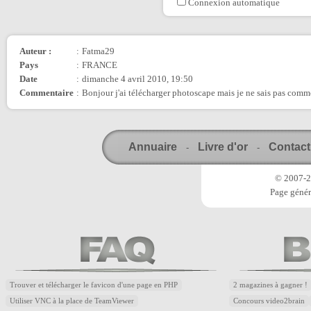
Connexion automatique
Auteur :
:
Fatma29
Pays
:
FRANCE
Date
:
dimanche 4 avril 2010, 19:50
Commentaire
:
Bonjour j'ai télécharger photoscape mais je ne sais pas commen
Annuaire
Livre d'or
Contact
-
-
© 2007-20
Page génér
Trouver et télécharger le favicon d'une page en PHP
2 magazines à gagner !
Utiliser VNC à la place de TeamViewer
Concours video2brain