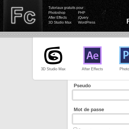
Tutoriaux gratuits pour :
Photoshop
PHP
After Effects
jQuery
3D Studio Max
WordPress
3D Studio Max
After Effects
Phot
Pseudo
Mot de passe