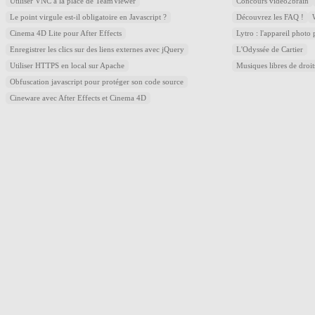
Utiliser VNC à la place de TeamViewer
Concours video2brain
Le point virgule est-il obligatoire en Javascript ?
Découvrez les FAQ !
Cinema 4D Lite pour After Effects
Lytro : l'appareil photo
Enregistrer les clics sur des liens externes avec jQuery
L'Odyssée de Cartier
Utiliser HTTPS en local sur Apache
Musiques libres de droi
Obfuscation javascript pour protéger son code source
Cineware avec After Effects et Cinema 4D