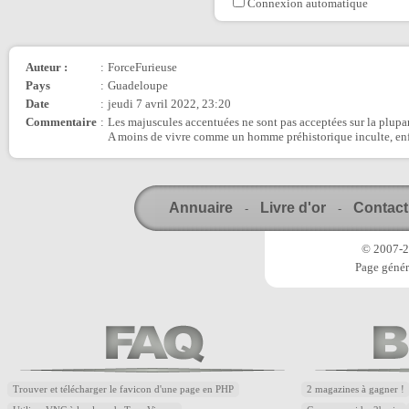
Connexion automatique
Auteur :
:
ForceFurieuse
Pays
:
Guadeloupe
Date
:
jeudi 7 avril 2022, 23:20
Commentaire
:
Les majuscules accentuées ne sont pas acceptées sur la plupart
A moins de vivre comme un homme préhistorique inculte, enferm
Annuaire
Livre d'or
Contact
-
-
© 2007-20
Page génér
Trouver et télécharger le favicon d'une page en PHP
2 magazines à gagner !