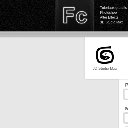
Tutoriaux gratuits 
Photoshop
After Effects
3D Studio Max
3D Studio Max
P
M