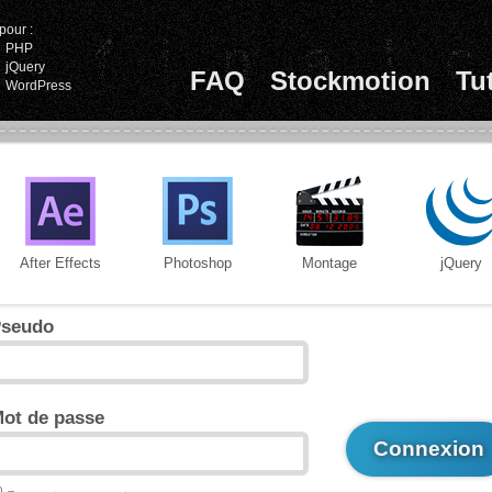
pour :
PHP
jQuery
FAQ
Stockmotion
Tu
WordPress
After Effects
Photoshop
Montage
jQuery
seudo
ot de passe