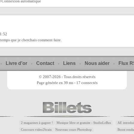
Connexion automatique
11:52
gtemps que je cherchais comment faire.
Livre d'or
Contact
Liens
Nous aider
Flux 
-
-
-
-
-
© 2007-2026 - Tous droits réservés
Page générée en 39 ms - 17 connectés
2 magazines à gagner !
Musique libre et gratuite - StudioLeBus
AE introdui
Concours video2brain
Nouveau cours Photoshop
Boost rend