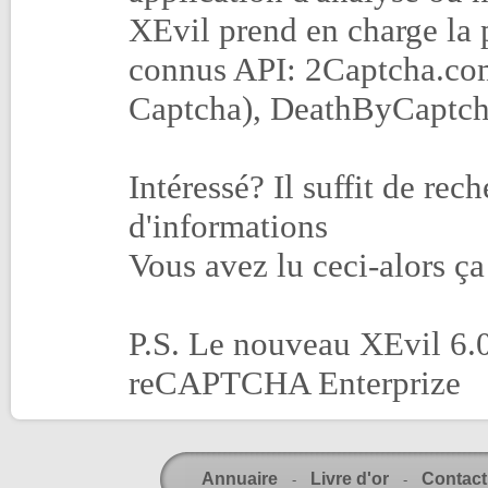
XEvil prend en charge la p
connus API: 2Captcha.co
Captcha), DeathByCaptcha
Intéressé? Il suffit de re
d'informations
Vous avez lu ceci-alors ça
P.S. Le nouveau XEvil 6.
reCAPTCHA Enterprize
Annuaire
Livre d'or
Contact
-
-