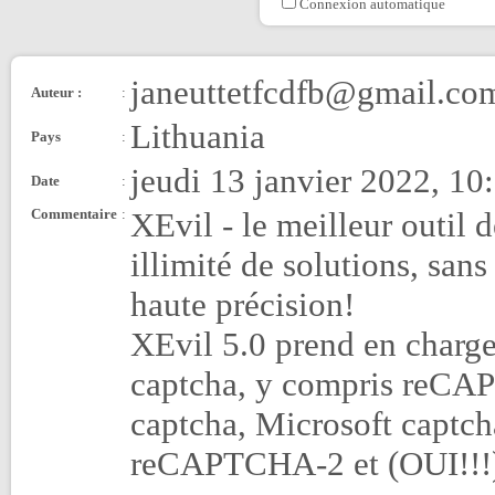
Connexion automatique
janeuttetfcdfb@gmail.co
Auteur :
:
Lithuania
Pays
:
jeudi 13 janvier 2022, 10
Date
:
Commentaire
:
XEvil - le meilleur outil
illimité de solutions, san
haute précision!
XEvil 5.0 prend en charge
captcha, y compris reCA
captcha, Microsoft captc
reCAPTCHA-2 et (OUI!!!