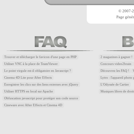
© 2007-20
Page génér
Trouver et télécharger le favicon d'une page en PHP
2 magazines à gagner !
Utiliser VNC à la place de TeamViewer
Concours video2brain
Le point virgule est-il obligatoire en Javascript ?
Découvrez les FAQ !
Cinema 4D Lite pour After Effects
Lytro : l'appareil photo
Enregistrer les clics sur des liens externes avec jQuery
L'Odyssée de Cartier
Utiliser HTTPS en local sur Apache
Musiques libres de droi
Obfuscation javascript pour protéger son code source
Cineware avec After Effects et Cinema 4D