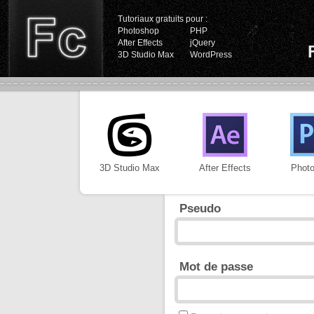
Tutoriaux gratuits pour :
Photoshop
PHP
After Effects
jQuery
3D Studio Max
WordPress
3D Studio Max
After Effects
Phot
Pseudo
Mot de passe