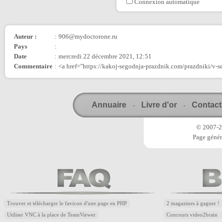
Connexion automatique
Auteur :
:
906@mydoctorone.ru
Pays
:
Date
:
mercredi 22 décembre 2021, 12:51
Commentaire
:
<a href="https://kakoj-segodnja-prazdnik.com/prazdniki/v-
Annuaire
Livre d'or
Contact
-
-
© 2007-20
Page génér
Trouver et télécharger le favicon d'une page en PHP
2 magazines à gagner !
Utiliser VNC à la place de TeamViewer
Concours video2brain