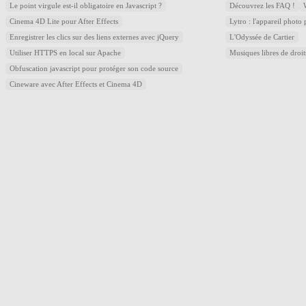
Le point virgule est-il obligatoire en Javascript ?
Découvrez les FAQ !
Cinema 4D Lite pour After Effects
Lytro : l'appareil photo
Enregistrer les clics sur des liens externes avec jQuery
L'Odyssée de Cartier
Utiliser HTTPS en local sur Apache
Musiques libres de droi
Obfuscation javascript pour protéger son code source
Cineware avec After Effects et Cinema 4D