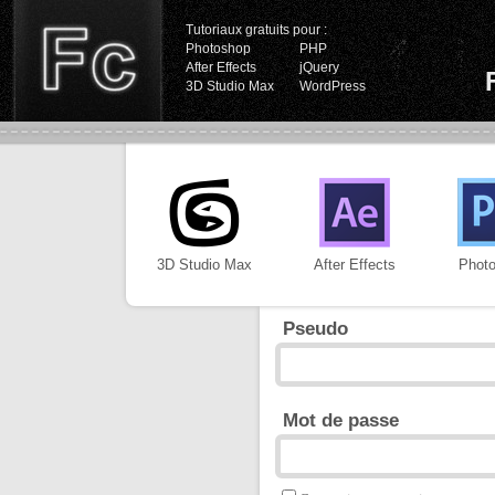
Tutoriaux gratuits pour :
Photoshop
PHP
After Effects
jQuery
3D Studio Max
WordPress
3D Studio Max
After Effects
Phot
Pseudo
Mot de passe