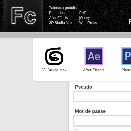
Tutoriaux gratuits pour :
Photoshop
PHP
After Effects
jQuery
3D Studio Max
WordPress
3D Studio Max
After Effects
Phot
Pseudo
Mot de passe