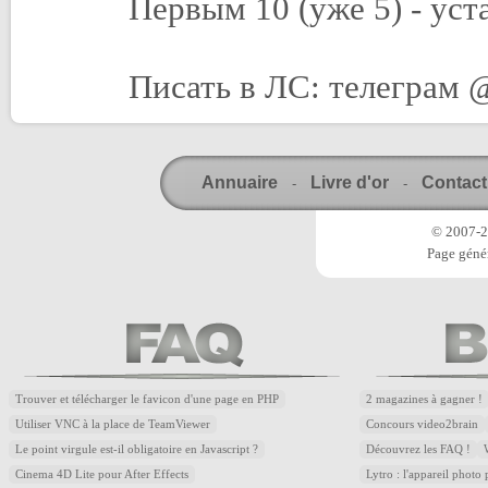
Первым 10 (уже 5) - у
Писать в ЛС: телеграм @
Annuaire
Livre d'or
Contact
-
-
© 2007-20
Page génér
Trouver et télécharger le favicon d'une page en PHP
2 magazines à gagner !
Utiliser VNC à la place de TeamViewer
Concours video2brain
Le point virgule est-il obligatoire en Javascript ?
Découvrez les FAQ !
Cinema 4D Lite pour After Effects
Lytro : l'appareil photo