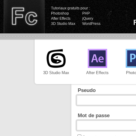
Tutoriaux gratuits pour :
Photoshop
PHP
After Effects
jQuery
3D Studio Max
WordPress
3D Studio Max
After Effects
Phot
Pseudo
Mot de passe