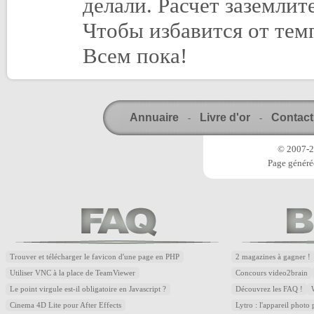
делали. Расчет заземли
Чтобы избавится от тем
Всем пока!
Annuaire
Livre d'or
Contact
-
-
© 2007-20
Page généré
Trouver et télécharger le favicon d'une page en PHP
2 magazines à gagner !
Utiliser VNC à la place de TeamViewer
Concours video2brain
Le point virgule est-il obligatoire en Javascript ?
Découvrez les FAQ !
Cinema 4D Lite pour After Effects
Lytro : l'appareil photo