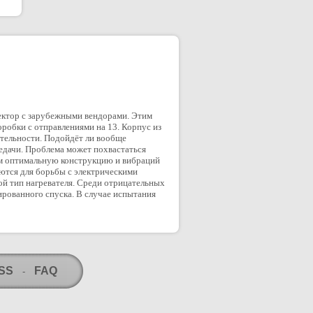
нектор с зарубежными вендорами. Этим
робки с отправлениями на 13. Корпус из
ятельности. Подойдёт ли вообще
редачи. Проблема может похвастаться
ем оптимальную конструкцию и вибраций
ются для борьбы с электрическими
ой тип нагревателя. Среди отрицательных
ированного спуска. В случае испытания
RSS
FAQ
-