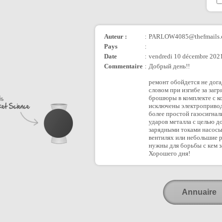
Auteur :
:
PARLOW4085@thefmails.
Pays
:
Date
:
vendredi 10 décembre 2021
Commentaire
:
Добрый день!!
ремонт обойдется не дог
словом при изгибе за заг
брошюры в комплекте с к
исключены электроприводн
более простой газосигна
ударов металла с целью 
зарядными токами насосы 
вентилях или небольшие р
нужны для борьбы с кем з
Хорошего дня!
Annuaire