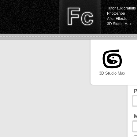
Tutoriaux gratuits 
Photoshop
After Effects
3D Studio Max
3D Studio Max
P
M