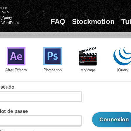
pour :
PHP
jQuery
FAQ
Stockmotion
Tu
WordPress
After Effects
Photoshop
Montage
jQuery
seudo
ot de passe