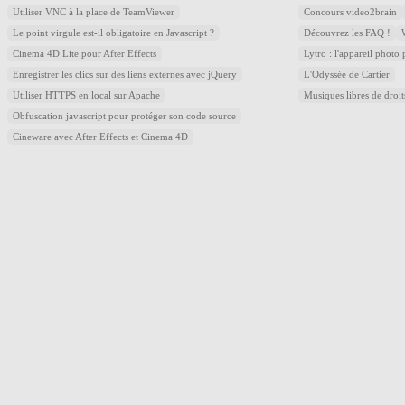
Utiliser VNC à la place de TeamViewer
Concours video2brain
Le point virgule est-il obligatoire en Javascript ?
Découvrez les FAQ !
Cinema 4D Lite pour After Effects
Lytro : l'appareil photo
Enregistrer les clics sur des liens externes avec jQuery
L'Odyssée de Cartier
Utiliser HTTPS en local sur Apache
Musiques libres de droi
Obfuscation javascript pour protéger son code source
Cineware avec After Effects et Cinema 4D