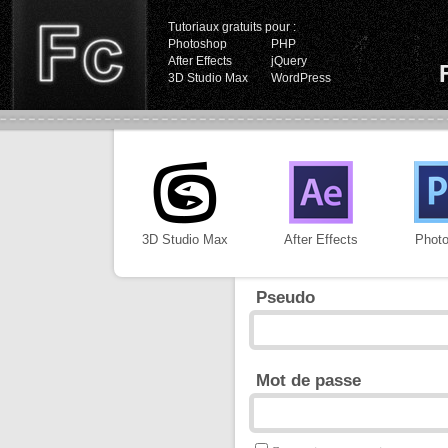
Tutoriaux gratuits pour :
Photoshop
PHP
After Effects
jQuery
3D Studio Max
WordPress
3D Studio Max
After Effects
Phot
Pseudo
Mot de passe