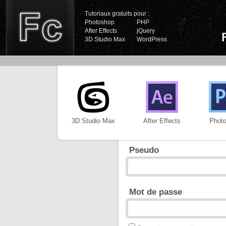
Tutoriaux gratuits pour :
Photoshop
PHP
After Effects
jQuery
3D Studio Max
WordPress
3D Studio Max
After Effects
Phot
Pseudo
Mot de passe