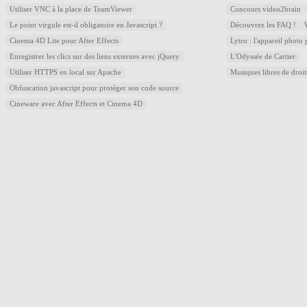
Utiliser VNC à la place de TeamViewer
Concours video2brain
Le point virgule est-il obligatoire en Javascript ?
Découvrez les FAQ !
Cinema 4D Lite pour After Effects
Lytro : l'appareil photo
Enregistrer les clics sur des liens externes avec jQuery
L'Odyssée de Cartier
Utiliser HTTPS en local sur Apache
Musiques libres de droi
Obfuscation javascript pour protéger son code source
Cineware avec After Effects et Cinema 4D