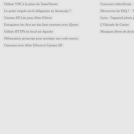
Utiliser VNC à la place de TeamViewer
Concours video2brain
Le point virgule est-il obligatoire en Javascript ?
Découvrez les FAQ !
Cinema 4D Lite pour After Effects
Lytro : l'appareil photo
Enregistrer les clics sur des liens externes avec jQuery
L'Odyssée de Cartier
Utiliser HTTPS en local sur Apache
Musiques libres de droi
Obfuscation javascript pour protéger son code source
Cineware avec After Effects et Cinema 4D