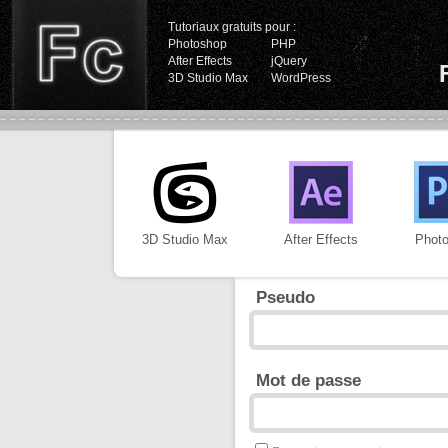
Tutoriaux gratuits pour :
Photoshop
PHP
After Effects
jQuery
3D Studio Max
WordPress
3D Studio Max
After Effects
Phot
Pseudo
Mot de passe