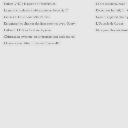
Utiliser VNC à la place de TeamViewer
Concours video2brain
Le point virgule est-il obligatoire en Javascript ?
Découvrez les FAQ !
Cinema 4D Lite pour After Effects
Lytro : l'appareil photo
Enregistrer les clics sur des liens externes avec jQuery
L'Odyssée de Cartier
Utiliser HTTPS en local sur Apache
Musiques libres de droi
Obfuscation javascript pour protéger son code source
Cineware avec After Effects et Cinema 4D