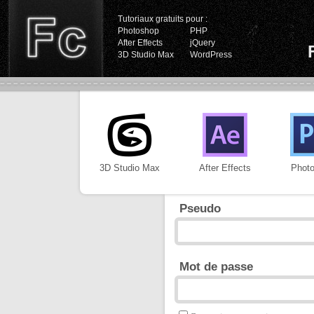
Tutoriaux gratuits pour :
Photoshop
PHP
After Effects
jQuery
3D Studio Max
WordPress
3D Studio Max
After Effects
Phot
Pseudo
Mot de passe