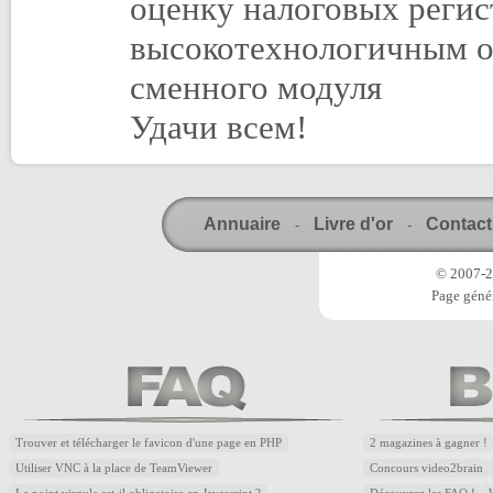
оценку налоговых регис
высокотехнологичным о
сменного модуля
Удачи всем!
Annuaire
Livre d'or
Contact
-
-
© 2007-20
Page génér
Trouver et télécharger le favicon d'une page en PHP
2 magazines à gagner !
Utiliser VNC à la place de TeamViewer
Concours video2brain