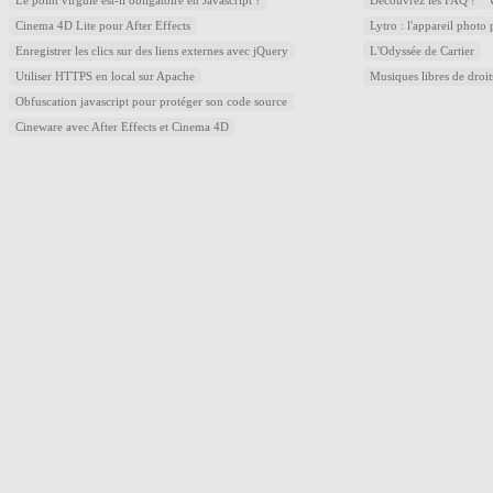
Le point virgule est-il obligatoire en Javascript ?
Découvrez les FAQ !
Cinema 4D Lite pour After Effects
Lytro : l'appareil photo
Enregistrer les clics sur des liens externes avec jQuery
L'Odyssée de Cartier
Utiliser HTTPS en local sur Apache
Musiques libres de droi
Obfuscation javascript pour protéger son code source
Cineware avec After Effects et Cinema 4D