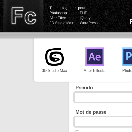
Tutoriaux gratuits pour :
Photoshop
PHP
After Effects
jQuery
3D Studio Max
WordPress
3D Studio Max
After Effects
Phot
Pseudo
Mot de passe