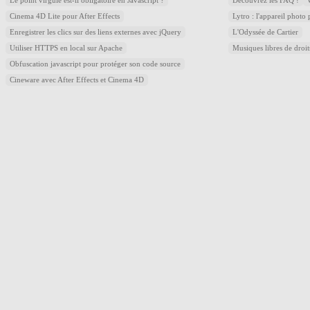
Le point virgule est-il obligatoire en Javascript ?
Découvrez les FAQ !
Cinema 4D Lite pour After Effects
Lytro : l'appareil photo
Enregistrer les clics sur des liens externes avec jQuery
L'Odyssée de Cartier
Utiliser HTTPS en local sur Apache
Musiques libres de droi
Obfuscation javascript pour protéger son code source
Cineware avec After Effects et Cinema 4D