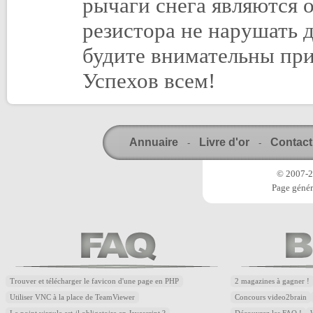
рычаги снега являются 
резистора не нарушать 
будите внимательны пр
Успехов всем!
Annuaire
Livre d'or
Contact
-
-
© 2007-20
Page génér
Trouver et télécharger le favicon d'une page en PHP
2 magazines à gagner !
Utiliser VNC à la place de TeamViewer
Concours video2brain