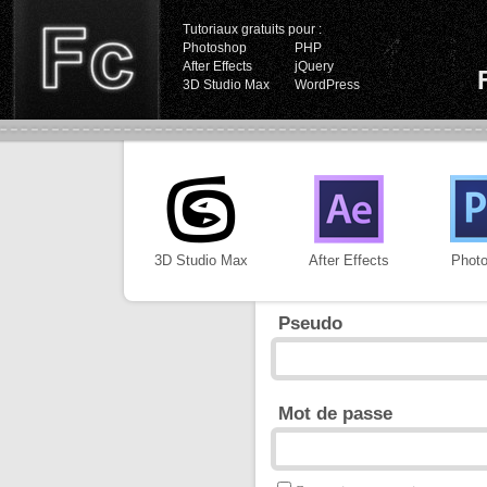
Tutoriaux gratuits pour :
Photoshop
PHP
After Effects
jQuery
3D Studio Max
WordPress
3D Studio Max
After Effects
Phot
Pseudo
Mot de passe