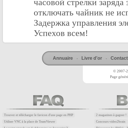
часовой стрелки заряда 
отключать чайник не ис
Задержка управления э
Успехов всем!
Annuaire
Livre d'or
Contact
-
-
© 2007-20
Page généré
Trouver et télécharger le favicon d'une page en PHP
2 magazines à gagner !
Utiliser VNC à la place de TeamViewer
Concours video2brain