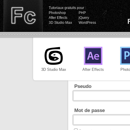
Tutoriaux gratuits pour :
Photoshop
PHP
After Effects
jQuery
3D Studio Max
WordPress
3D Studio Max
After Effects
Phot
Pseudo
Mot de passe