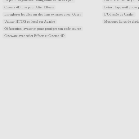
Le point virgule est-il obligatoire en Javascript ?
Découvrez les FAQ !
Cinema 4D Lite pour After Effects
Lytro : l'appareil photo
Enregistrer les clics sur des liens externes avec jQuery
L'Odyssée de Cartier
Utiliser HTTPS en local sur Apache
Musiques libres de droi
Obfuscation javascript pour protéger son code source
Cineware avec After Effects et Cinema 4D