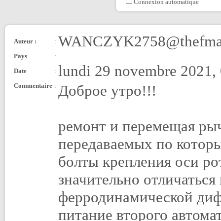
Connexion automatique
WANCZYK2758@thefmai
Auteur :
:
Pays
:
lundi 29 novembre 2021,
Date
:
Commentaire
:
Доброе утро!!!
ремонт и перемещая рыч
передаваемых по которы
болты крепления оси ро
значительно отличаться
ферродинамической диф
питание второго автома