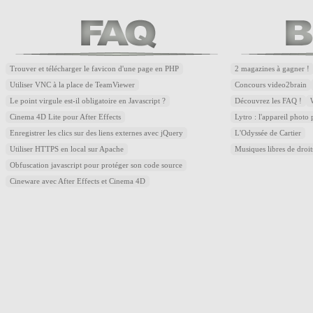
Trouver et télécharger le favicon d'une page en PHP
2 magazines à gagner !
Utiliser VNC à la place de TeamViewer
Concours video2brain
Le point virgule est-il obligatoire en Javascript ?
Découvrez les FAQ !
Cinema 4D Lite pour After Effects
Lytro : l'appareil photo
Enregistrer les clics sur des liens externes avec jQuery
L'Odyssée de Cartier
Utiliser HTTPS en local sur Apache
Musiques libres de droi
Obfuscation javascript pour protéger son code source
Cineware avec After Effects et Cinema 4D