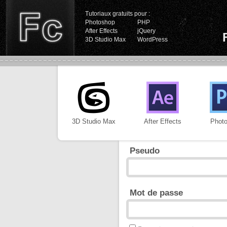
Tutoriaux gratuits pour :
Photoshop
PHP
After Effects
jQuery
3D Studio Max
WordPress
3D Studio Max
After Effects
Phot
Pseudo
Mot de passe