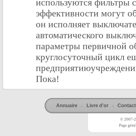
используются фильтры с
эффективности могут об
он исполняет выключате
автоматического выклю
параметры первичной о
круглосуточный цикл е
предприятиюучреждени
Пока!
Annuaire
Livre d'or
Contact
-
-
© 2007-20
Page génér