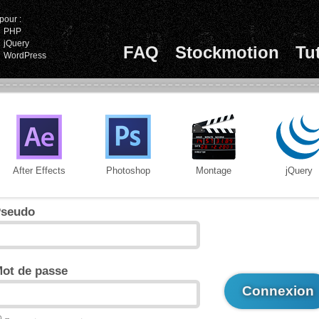
pour :
PHP
jQuery
FAQ
Stockmotion
Tu
WordPress
After Effects
Photoshop
Montage
jQuery
seudo
ot de passe