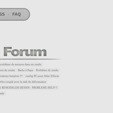
RSS
FAQ
-
problème de textures dans un rendu
lors du rendu
Barbe à Papa
Probléme de rendu
rrations lumières ??
config PC pour After Effects
ire couplé avec la stab de déformation
 REMODELER DESSIN - PROBLEME HELP !!
aide