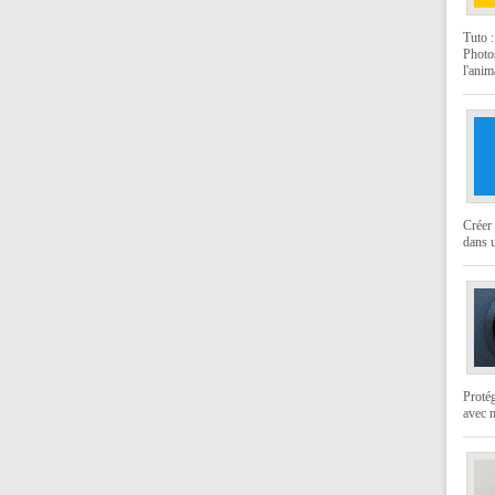
Tuto 
Photo
l'anim
Créer 
dans u
Protég
avec 