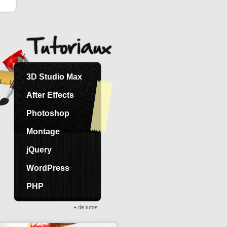
3D Studio Max
After Effects
Photoshop
Montage
jQuery
WordPress
PHP
+ de tutos