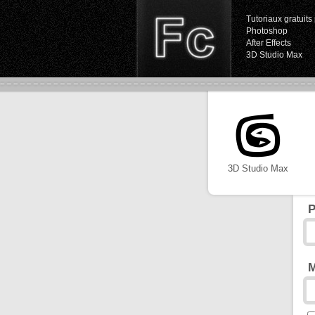
Tutoriaux gratuits 
Photoshop
After Effects
3D Studio Max
3D Studio Max
P
M