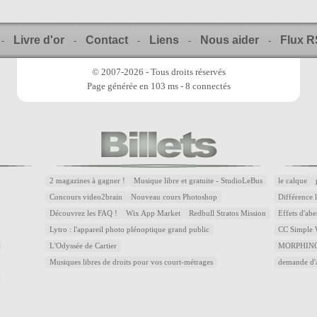
Livre d'or
Contact
Liens
Nous aider
Flux 
-
-
-
-
-
© 2007-2026 - Tous droits réservés
Page générée en 103 ms - 8 connectés
2 magazines à gagner !
Musique libre et gratuite - StudioLeBus
le calque
Concours video2brain
Nouveau cours Photoshop
Différence 
Découvrez les FAQ !
Wix App Market
Redbull Stratos Mission
Effets d'abe
Lytro : l'appareil photo plénoptique grand public
CC Simple W
L'Odyssée de Cartier
MORPHING
Musiques libres de droits pour vos court-métrages
demande d'