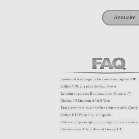
Annuaire
Trouver et télécharger le favicon d'une page en PHP
Utiliser VNC à la place de TeamViewer
Le point virgule est-il obligatoire en Javascript ?
Cinema 4D Lite pour After Effects
Enregistrer les clics sur des liens externes avec jQuery
Utiliser HTTPS en local sur Apache
Obfuscation javascript pour protéger son code source
Cineware avec After Effects et Cinema 4D