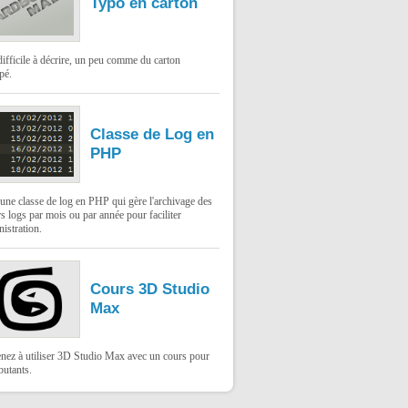
Typo en carton
difficile à décrire, un peu comme du carton
pé.
Classe de Log en
PHP
une classe de log en PHP qui gère l'archivage des
rs logs par mois ou par année pour faciliter
nistration.
Cours 3D Studio
Max
nez à utiliser 3D Studio Max avec un cours pour
butants.