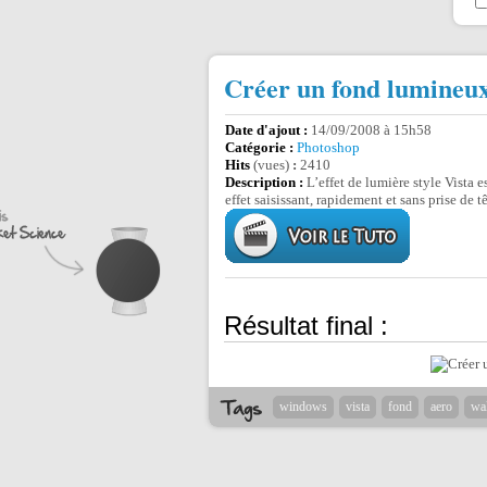
Créer un fond lumineux
Date d'ajout :
14/09/2008 à 15h58
Catégorie :
Photoshop
Hits
(vues)
:
2410
Description :
L’effet de lumière style Vista es
effet saisissant, rapidement et sans prise de tê
Résultat final :
windows
vista
fond
aero
wa