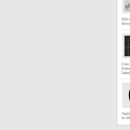
Effet 
décou
Créer 
fichie
l'admi
Appre
les dé