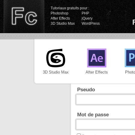
Tutoriaux gratuits pour :
Photoshop
PHP
After Effects
jQuery
3D Studio Max
WordPress
3D Studio Max
After Effects
Phot
Pseudo
Mot de passe