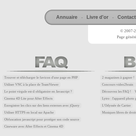
Annuaire
Livre d'or
Contact
-
-
© 2007-20
Page généré
Trouver et télécharger le favicon d'une page en PHP
2 magazines à gagner !
Utiliser VNC à la place de TeamViewer
Concours video2brain
Le point virgule est-il obligatoire en Javascript ?
Découvrez les FAQ !
Cinema 4D Lite pour After Effects
Lytro : l'appareil photo
Enregistrer les clics sur des liens externes avec jQuery
L'Odyssée de Cartier
Utiliser HTTPS en local sur Apache
Musiques libres de droi
Obfuscation javascript pour protéger son code source
Cineware avec After Effects et Cinema 4D