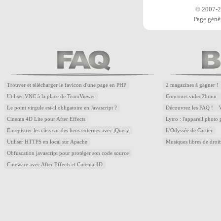
© 2007-20
Page génér
Trouver et télécharger le favicon d'une page en PHP
2 magazines à gagner !
Utiliser VNC à la place de TeamViewer
Concours video2brain
Le point virgule est-il obligatoire en Javascript ?
Découvrez les FAQ !
Cinema 4D Lite pour After Effects
Lytro : l'appareil photo
Enregistrer les clics sur des liens externes avec jQuery
L'Odyssée de Cartier
Utiliser HTTPS en local sur Apache
Musiques libres de droi
Obfuscation javascript pour protéger son code source
Cineware avec After Effects et Cinema 4D