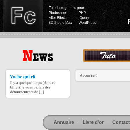
Tutoriaux gratuits pour :
Photoshop
PHP
After Effects
jQuery
3D Studio Max
WordPress
Vache qui rit
Aucun tuto
Il y a quelque temps (dans ce
billet), je vous parlais des
détournements de [...]
Annuaire
Livre d'or
Contact
-
-