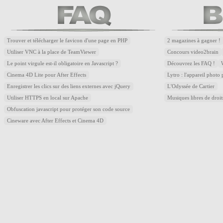
Trouver et télécharger le favicon d'une page en PHP
2 magazines à gagner !
Utiliser VNC à la place de TeamViewer
Concours video2brain
Le point virgule est-il obligatoire en Javascript ?
Découvrez les FAQ !
Cinema 4D Lite pour After Effects
Lytro : l'appareil photo
Enregistrer les clics sur des liens externes avec jQuery
L'Odyssée de Cartier
Utiliser HTTPS en local sur Apache
Musiques libres de droi
Obfuscation javascript pour protéger son code source
Cineware avec After Effects et Cinema 4D