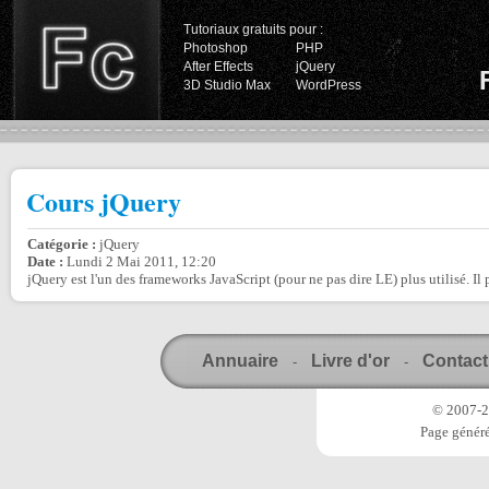
Tutoriaux gratuits pour :
Photoshop
PHP
After Effects
jQuery
3D Studio Max
WordPress
Cours jQuery
Catégorie :
jQuery
Date :
Lundi 2 Mai 2011, 12:20
jQuery est l'un des frameworks JavaScript (pour ne pas dire LE) plus utilisé. Il pe
Annuaire
Livre d'or
Contact
-
-
© 2007-20
Page généré