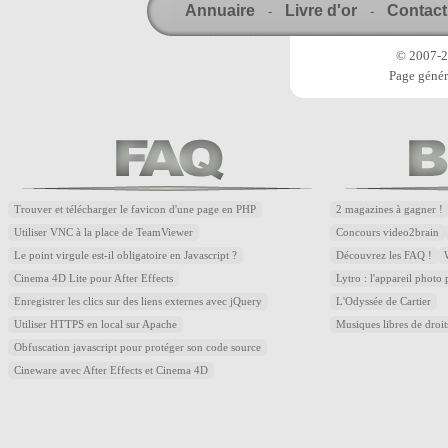
Annuaire
Livre d'or
Contact
-
-
© 2007-20
Page génér
Trouver et télécharger le favicon d'une page en PHP
2 magazines à gagner !
Utiliser VNC à la place de TeamViewer
Concours video2brain
Le point virgule est-il obligatoire en Javascript ?
Découvrez les FAQ !
Cinema 4D Lite pour After Effects
Lytro : l'appareil photo
Enregistrer les clics sur des liens externes avec jQuery
L'Odyssée de Cartier
Utiliser HTTPS en local sur Apache
Musiques libres de droi
Obfuscation javascript pour protéger son code source
Cineware avec After Effects et Cinema 4D