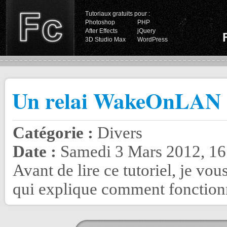
Tutoriaux gratuits pour :
Photoshop
PHP
After Effects
jQuery
3D Studio Max
WordPress
Un relai WakeOnLAN 
Catégorie :
Divers
Date :
Samedi 3 Mars 2012, 16
Avant de lire ce tutoriel, je vou
qui explique comment fonction