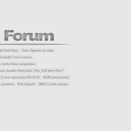
de fond blanc
Faire clignoter un objet
Cylinder” où le trouver
e rendu d'une composition
our installer Particular2_Win_Full after effect”
t CC avec mavericks (OS 10.9)
AGM internal error
s questions
Petit dégardé
[RIG] Coude cubique