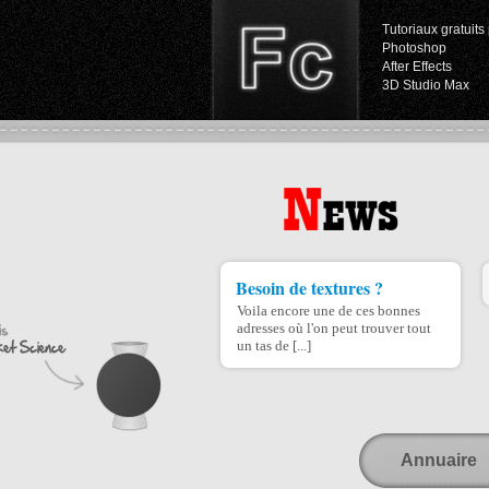
Tutoriaux gratuits 
Photoshop
After Effects
3D Studio Max
Besoin de textures ?
Voila encore une de ces bonnes
adresses où l'on peut trouver tout
un tas de [...]
Annuaire