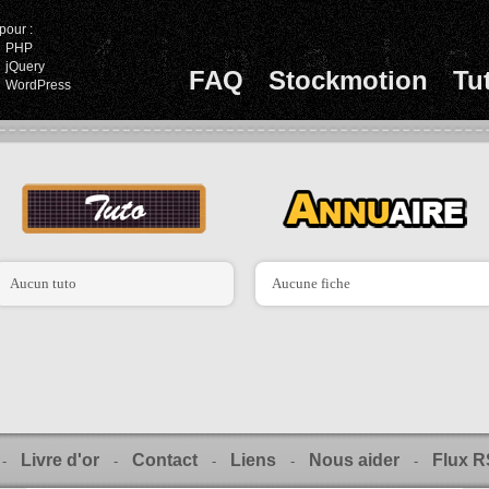
pour :
PHP
jQuery
FAQ
Stockmotion
Tu
WordPress
Aucun tuto
Aucune fiche
Livre d'or
Contact
Liens
Nous aider
Flux 
-
-
-
-
-