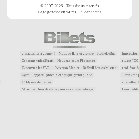
© 2007-2026 - Tous droits réservés
Page générée en 94 ms - 19 connectés
2 magazines à gagner !
Musique libre et gratuite - StudioLeBus
Impression 
Concours video2brain
Nouveau cours Photoshop
plugin “CC 
Découvrez les FAQ !
Wix App Market
Redbull Stratos Mission
problème d
Lytro : l'appareil photo plénoptique grand public
“Problème p
L'Odyssée de Cartier
after effec
Musiques libres de droits pour vos court-métrages
Deux petite