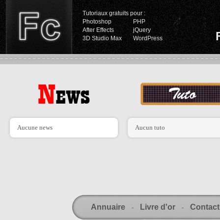
Tutoriaux gratuits pour :
Photoshop
PHP
After Effects
jQuery
3D Studio Max
WordPress
Aucune news
Aucun tuto
Annuaire
Livre d'or
Contact
-
-