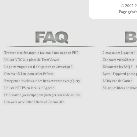
© 2007-20
Page génér
Trouver et télécharger le favicon d'une page en PHP
2 magazines à gagner !
Utiliser VNC à la place de TeamViewer
Concours video2brain
Le point virgule est-il obligatoire en Javascript ?
Découvrez les FAQ !
Cinema 4D Lite pour After Effects
Lytro : l'appareil photo
Enregistrer les clics sur des liens externes avec jQuery
L'Odyssée de Cartier
Utiliser HTTPS en local sur Apache
Musiques libres de droi
Obfuscation javascript pour protéger son code source
Cineware avec After Effects et Cinema 4D