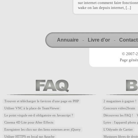
sur internet comment faire fonctionn
wake on lan depuis internet, [...]
Annuaire
Livre d'or
Contact
-
-
© 2007-20
Page génér
Trouver et télécharger le favicon d'une page en PHP
2 magazines à gagner !
Utiliser VNC à la place de TeamViewer
Concours video2brain
Le point virgule est-il obligatoire en Javascript ?
Découvrez les FAQ !
Cinema 4D Lite pour After Effects
Lytro : l'appareil photo
Enregistrer les clics sur des liens externes avec jQuery
L'Odyssée de Cartier
Utiliser HTTPS en local sur Apache
Musiques libres de droi