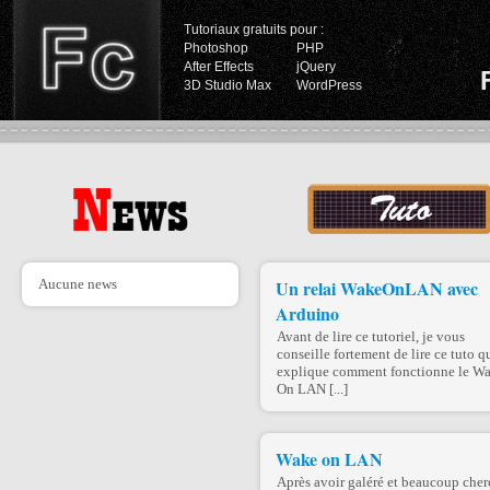
Tutoriaux gratuits pour :
Photoshop
PHP
After Effects
jQuery
3D Studio Max
WordPress
Aucune news
Un relai WakeOnLAN avec
Arduino
Avant de lire ce tutoriel, je vous
conseille fortement de lire ce tuto q
explique comment fonctionne le W
On LAN [...]
Wake on LAN
Après avoir galéré et beaucoup che