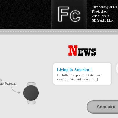
Tutoriaux gratuits 
Photoshop
After Effects
3D Studio Max
Living in America !
Un billet qui pourrait intéresser
ceux qui veulent devenir [...]
Annuaire