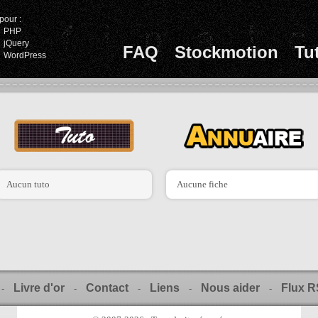
pour :
PHP
jQuery
FAQ
Stockmotion
Tu
WordPress
Aucun tuto
Aucune fiche
Livre d'or
Contact
Liens
Nous aider
Flux 
-
-
-
-
-