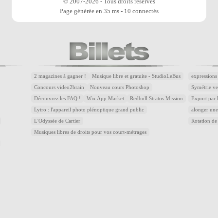
© 2007-2026 - Tous droits réservés
Page générée en 35 ms - 10 connectés
2 magazines à gagner !
Musique libre et gratuite - StudioLeBus
expressions
Concours video2brain
Nouveau cours Photoshop
Symétrie ver
Découvrez les FAQ !
Wix App Market
Redbull Stratos Mission
Export par 
Lytro : l'appareil photo plénoptique grand public
alonger une
L'Odyssée de Cartier
Rotation de 
Musiques libres de droits pour vos court-métrages