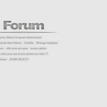
 pour élément bougeant aléatoirement
ticale After Effects
Godzilla
Montage multipiste
lots
effet texte qui saute
texture sphère
 scène pour que je puis ajouter ma video ??
lettres
AUDIO REACT!