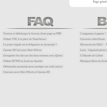
Page génér
Trouver et télécharger le favicon d'une page en PHP
2 magazines à gagner !
Utiliser VNC à la place de TeamViewer
Concours video2brain
Le point virgule est-il obligatoire en Javascript ?
Découvrez les FAQ !
Cinema 4D Lite pour After Effects
Lytro : l'appareil photo
Enregistrer les clics sur des liens externes avec jQuery
L'Odyssée de Cartier
Utiliser HTTPS en local sur Apache
Musiques libres de droi
Obfuscation javascript pour protéger son code source
Cineware avec After Effects et Cinema 4D