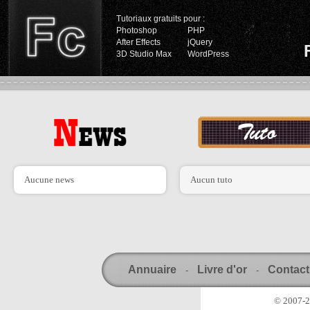
Tutoriaux gratuits pour :
Photoshop
PHP
After Effects
jQuery
3D Studio Max
WordPress
Aucune news
Aucun tuto
Annuaire
Livre d'or
Contact
-
-
© 2007-20