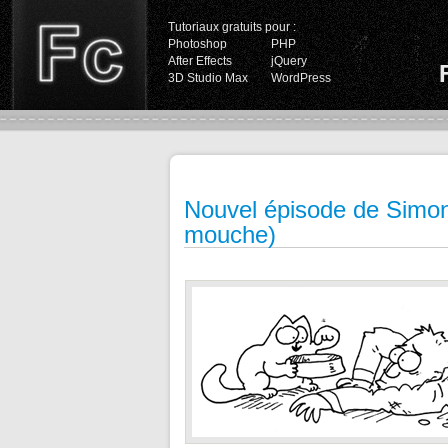
Tutoriaux gratuits pour :
Photoshop
PHP
After Effects
jQuery
3D Studio Max
WordPress
Nouvel épisode de Simon'
mouche)