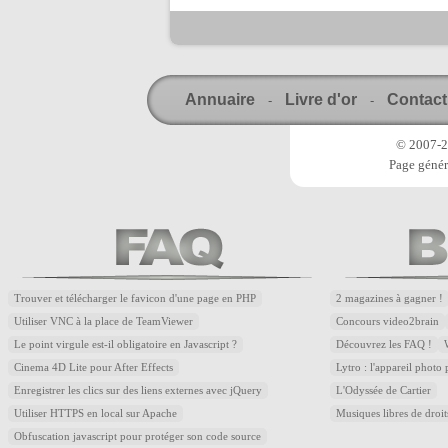
Annuaire
Livre d'or
Contact
-
-
© 2007-20
Page génér
Trouver et télécharger le favicon d'une page en PHP
2 magazines à gagner !
Utiliser VNC à la place de TeamViewer
Concours video2brain
Le point virgule est-il obligatoire en Javascript ?
Découvrez les FAQ !
Cinema 4D Lite pour After Effects
Lytro : l'appareil photo
Enregistrer les clics sur des liens externes avec jQuery
L'Odyssée de Cartier
Utiliser HTTPS en local sur Apache
Musiques libres de droi
Obfuscation javascript pour protéger son code source