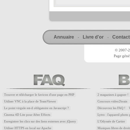
Annuaire
Livre d'or
Contact
-
-
© 2007-20
Page génér
Trouver et télécharger le favicon d'une page en PHP
2 magazines à gagner !
Utiliser VNC à la place de TeamViewer
Concours video2brain
Le point virgule est-il obligatoire en Javascript ?
Découvrez les FAQ !
Cinema 4D Lite pour After Effects
Lytro : l'appareil photo
Enregistrer les clics sur des liens externes avec jQuery
L'Odyssée de Cartier
Utiliser HTTPS en local sur Apache
Musiques libres de droi