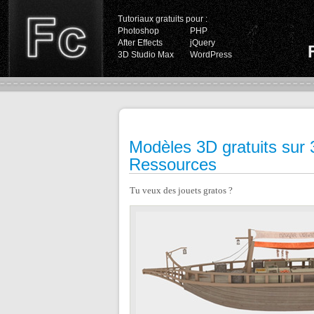
Tutoriaux gratuits pour :
Photoshop
PHP
After Effects
jQuery
3D Studio Max
WordPress
Modèles 3D gratuits sur
Ressources
Tu veux des jouets gratos ?