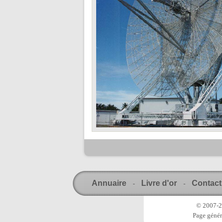
Annuaire
Livre d'or
Contact
-
-
© 2007-20
Page génér