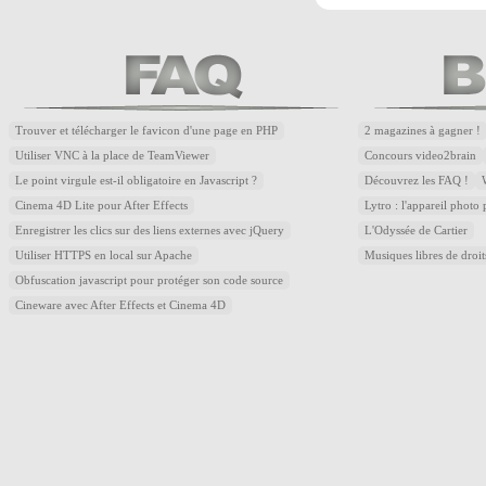
Trouver et télécharger le favicon d'une page en PHP
2 magazines à gagner !
Utiliser VNC à la place de TeamViewer
Concours video2brain
Le point virgule est-il obligatoire en Javascript ?
Découvrez les FAQ !
Cinema 4D Lite pour After Effects
Lytro : l'appareil photo
Enregistrer les clics sur des liens externes avec jQuery
L'Odyssée de Cartier
Utiliser HTTPS en local sur Apache
Musiques libres de droi
Obfuscation javascript pour protéger son code source
Cineware avec After Effects et Cinema 4D