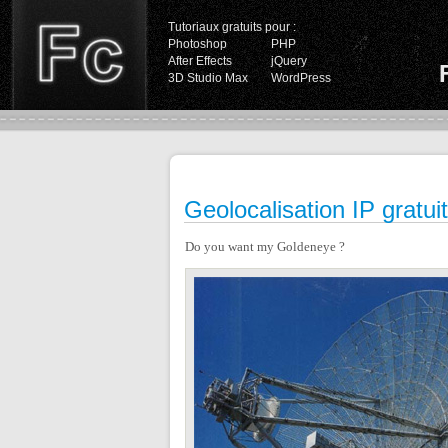
Tutoriaux gratuits pour :
Photoshop
PHP
After Effects
jQuery
3D Studio Max
WordPress
Geolocalisation IP gratui
Do you want my Goldeneye ?