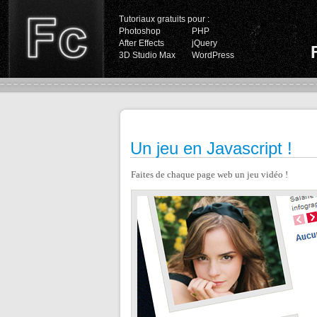
Tutoriaux gratuits pour :
Photoshop
PHP
After Effects
jQuery
3D Studio Max
WordPress
Un jeu en Javascript !
Faites de chaque page web un jeu vidéo !