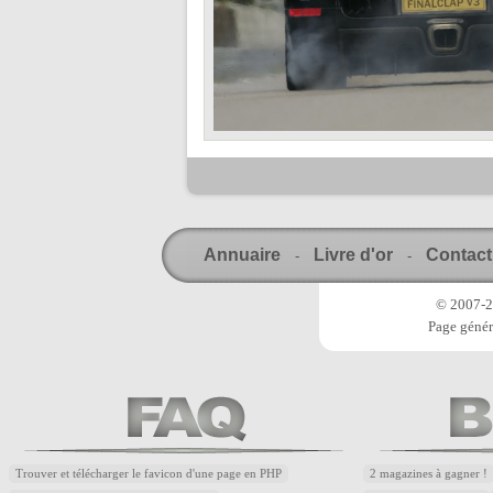
Annuaire
Livre d'or
Contact
-
-
© 2007-20
Page génér
Trouver et télécharger le favicon d'une page en PHP
2 magazines à gagner !