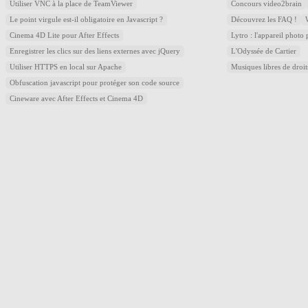
Utiliser VNC à la place de TeamViewer
Concours video2brain
Le point virgule est-il obligatoire en Javascript ?
Découvrez les FAQ !
Cinema 4D Lite pour After Effects
Lytro : l'appareil photo
Enregistrer les clics sur des liens externes avec jQuery
L'Odyssée de Cartier
Utiliser HTTPS en local sur Apache
Musiques libres de droi
Obfuscation javascript pour protéger son code source
Cineware avec After Effects et Cinema 4D