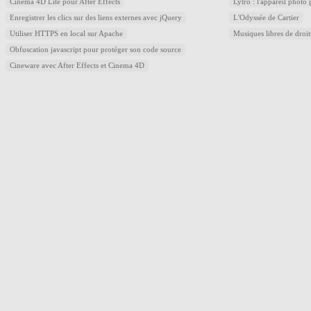
Cinema 4D Lite pour After Effects
Lytro : l'appareil photo
Enregistrer les clics sur des liens externes avec jQuery
L'Odyssée de Cartier
Utiliser HTTPS en local sur Apache
Musiques libres de droi
Obfuscation javascript pour protéger son code source
Cineware avec After Effects et Cinema 4D