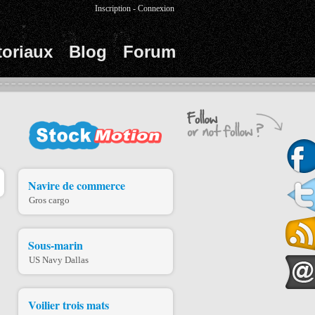
Inscription
-
Connexion
toriaux
Blog
Forum
Navire de commerce
Gros cargo
Sous-marin
US Navy Dallas
Voilier trois mats