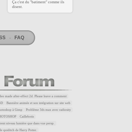
Ça c'est du "batiment" comme ils
disent.
RSS
FAQ
-
ideo made after-effect 2d. Please leave a comment
3D
Bannière animée et son intégration sur site web
Photoshop à Gimp
Problème 3ds max avec radiosity
HOTOSHOP
Caillebotis
rent niveau lumière que dans vue persp.
le quiditch de Harry Potter.