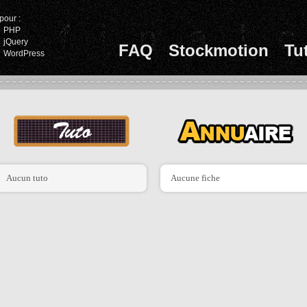
pour :
PHP
jQuery
FAQ
Stockmotion
Tu
WordPress
Aucun tuto
Aucune fiche