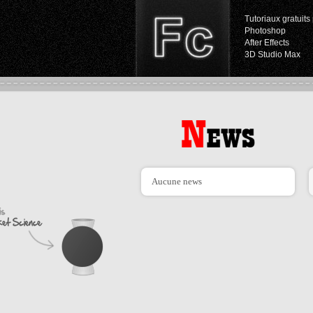
Tutoriaux gratuits 
Photoshop
After Effects
3D Studio Max
Aucune news