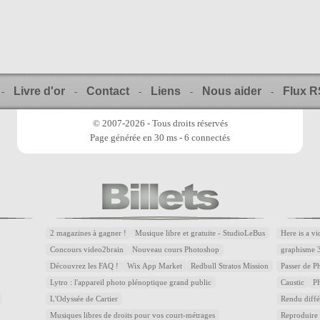
Livre d'or
Contact
Liens
Nous aider
Flux 
-
-
-
-
-
© 2007-2026 - Tous droits réservés
Page générée en 30 ms - 6 connectés
2 magazines à gagner !
Musique libre et gratuite - StudioLeBus
Here is a v
Concours video2brain
Nouveau cours Photoshop
graphisme 
Découvrez les FAQ !
Wix App Market
Redbull Stratos Mission
Passer de 
Lytro : l'appareil photo plénoptique grand public
Caustic
P
L'Odyssée de Cartier
Rendu diffé
Musiques libres de droits pour vos court-métrages
Reproduire 