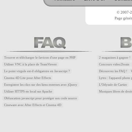
© 2007-20
Page génér
Trouver et télécharger le favicon d'une page en PHP
2 magazines à gagner !
Utiliser VNC à la place de TeamViewer
Concours video2brain
Le point virgule est-il obligatoire en Javascript ?
Découvrez les FAQ !
Cinema 4D Lite pour After Effects
Lytro : l'appareil photo
Enregistrer les clics sur des liens externes avec jQuery
L'Odyssée de Cartier
Utiliser HTTPS en local sur Apache
Musiques libres de droi
Obfuscation javascript pour protéger son code source
Cineware avec After Effects et Cinema 4D