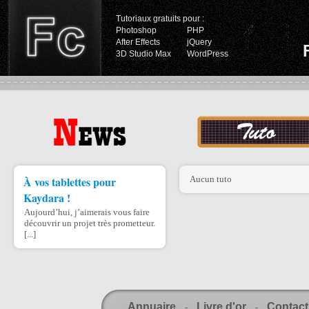
Tutoriaux gratuits pour :
Photoshop
PHP
After Effects
jQuery
3D Studio Max
WordPress
À vos tablettes pour
Aucun tuto
Kaydara !
Aujourd’hui, j’aimerais vous faire
découvrir un projet très prometteur.
[...]
Annuaire
Livre d'or
Contact
-
-