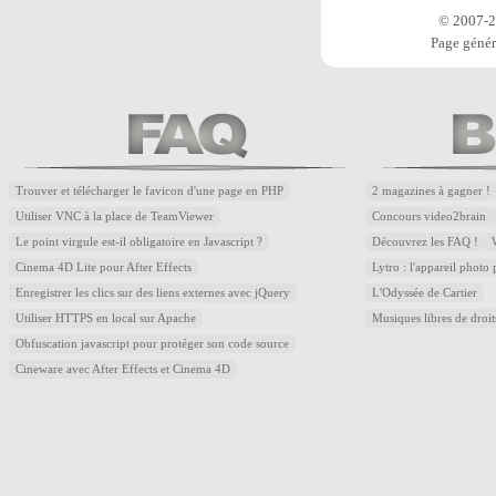
© 2007-20
Page génér
Trouver et télécharger le favicon d'une page en PHP
2 magazines à gagner !
Utiliser VNC à la place de TeamViewer
Concours video2brain
Le point virgule est-il obligatoire en Javascript ?
Découvrez les FAQ !
Cinema 4D Lite pour After Effects
Lytro : l'appareil photo
Enregistrer les clics sur des liens externes avec jQuery
L'Odyssée de Cartier
Utiliser HTTPS en local sur Apache
Musiques libres de droi
Obfuscation javascript pour protéger son code source
Cineware avec After Effects et Cinema 4D