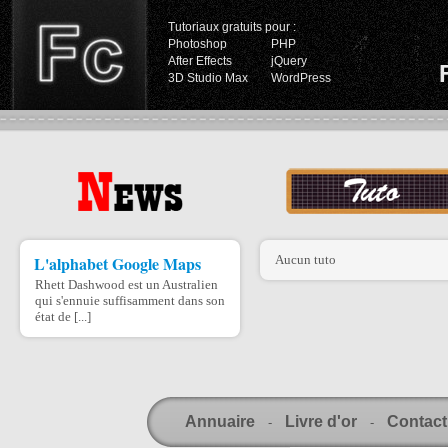
Tutoriaux gratuits pour :
Photoshop
PHP
After Effects
jQuery
3D Studio Max
WordPress
L'alphabet Google Maps
Aucun tuto
Rhett Dashwood est un Australien
qui s'ennuie suffisamment dans son
état de [...]
Annuaire
Livre d'or
Contact
-
-