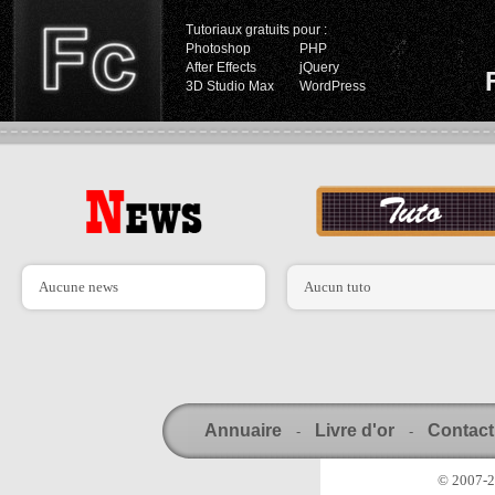
Tutoriaux gratuits pour :
Photoshop
PHP
After Effects
jQuery
3D Studio Max
WordPress
Aucune news
Aucun tuto
Annuaire
Livre d'or
Contact
-
-
© 2007-20