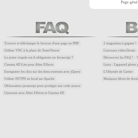
Page génér
Trouver et télécharger le favicon d'une page en PHP
2 magazines à gagner !
Utiliser VNC à la place de TeamViewer
Concours video2brain
Le point virgule est-il obligatoire en Javascript ?
Découvrez les FAQ !
Cinema 4D Lite pour After Effects
Lytro : l'appareil photo
Enregistrer les clics sur des liens externes avec jQuery
L'Odyssée de Cartier
Utiliser HTTPS en local sur Apache
Musiques libres de droi
Obfuscation javascript pour protéger son code source
Cineware avec After Effects et Cinema 4D