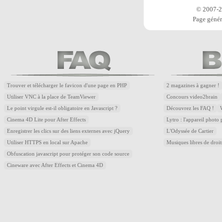
© 2007-20
Page génér
Trouver et télécharger le favicon d'une page en PHP
2 magazines à gagner !
Utiliser VNC à la place de TeamViewer
Concours video2brain
Le point virgule est-il obligatoire en Javascript ?
Découvrez les FAQ !
Cinema 4D Lite pour After Effects
Lytro : l'appareil photo
Enregistrer les clics sur des liens externes avec jQuery
L'Odyssée de Cartier
Utiliser HTTPS en local sur Apache
Musiques libres de droi
Obfuscation javascript pour protéger son code source
Cineware avec After Effects et Cinema 4D