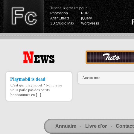
Tutoriaux gratuits pour :
Photoshop
PHP
After Effects
jQuery
3D Studio Max
WordPress
Playmobil is dead
Aucun tuto
C'est qui playmobil ? Non, je ne
vous parle pas des petits
bonhommes en [...]
Annuaire
Livre d'or
Contact
-
-