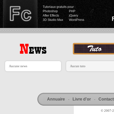
Tutoriaux gratuits pour :
Photoshop
PHP
After Effects
jQuery
3D Studio Max
WordPress
Aucune news
Aucun tuto
Annuaire
Livre d'or
Contact
-
-
© 2007-20