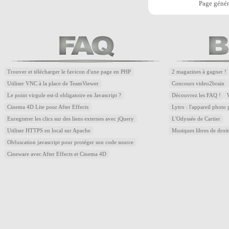
Page génér
Trouver et télécharger le favicon d'une page en PHP
2 magazines à gagner !
Utiliser VNC à la place de TeamViewer
Concours video2brain
Le point virgule est-il obligatoire en Javascript ?
Découvrez les FAQ !
Cinema 4D Lite pour After Effects
Lytro : l'appareil photo
Enregistrer les clics sur des liens externes avec jQuery
L'Odyssée de Cartier
Utiliser HTTPS en local sur Apache
Musiques libres de droi
Obfuscation javascript pour protéger son code source
Cineware avec After Effects et Cinema 4D