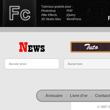
Tutoriaux gratuits pour :
Photoshop
PHP
After Effects
jQuery
3D Studio Max
WordPress
Aucune news
Aucun tuto
Annuaire
Livre d'or
Contact
-
-
© 2007-20