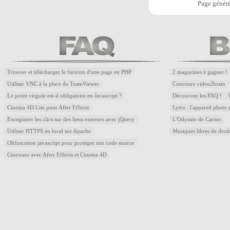
Page généré
Trouver et télécharger le favicon d'une page en PHP
2 magazines à gagner !
Utiliser VNC à la place de TeamViewer
Concours video2brain
Le point virgule est-il obligatoire en Javascript ?
Découvrez les FAQ !
Cinema 4D Lite pour After Effects
Lytro : l'appareil photo
Enregistrer les clics sur des liens externes avec jQuery
L'Odyssée de Cartier
Utiliser HTTPS en local sur Apache
Musiques libres de droi
Obfuscation javascript pour protéger son code source
Cineware avec After Effects et Cinema 4D