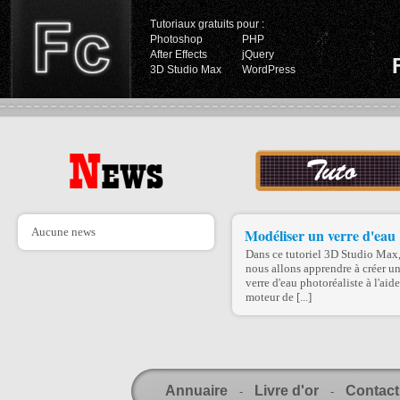
Tutoriaux gratuits pour :
Photoshop
PHP
After Effects
jQuery
3D Studio Max
WordPress
Aucune news
Modéliser un verre d'eau
Dans ce tutoriel 3D Studio Max
nous allons apprendre à créer u
verre d'eau photoréaliste à l'aid
moteur de [...]
Annuaire
Livre d'or
Contact
-
-