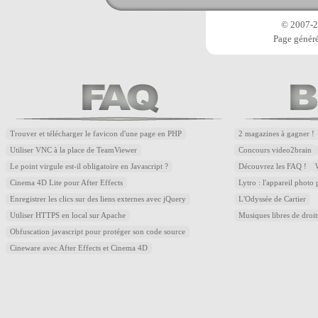
© 2007-20
Page généré
Trouver et télécharger le favicon d'une page en PHP
2 magazines à gagner !
Utiliser VNC à la place de TeamViewer
Concours video2brain
Le point virgule est-il obligatoire en Javascript ?
Découvrez les FAQ !
Cinema 4D Lite pour After Effects
Lytro : l'appareil photo
Enregistrer les clics sur des liens externes avec jQuery
L'Odyssée de Cartier
Utiliser HTTPS en local sur Apache
Musiques libres de droi
Obfuscation javascript pour protéger son code source
Cineware avec After Effects et Cinema 4D