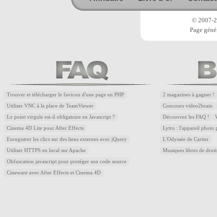
© 2007-20
Page génér
Trouver et télécharger le favicon d'une page en PHP
2 magazines à gagner !
Utiliser VNC à la place de TeamViewer
Concours video2brain
Le point virgule est-il obligatoire en Javascript ?
Découvrez les FAQ !
Cinema 4D Lite pour After Effects
Lytro : l'appareil photo
Enregistrer les clics sur des liens externes avec jQuery
L'Odyssée de Cartier
Utiliser HTTPS en local sur Apache
Musiques libres de droi
Obfuscation javascript pour protéger son code source
Cineware avec After Effects et Cinema 4D