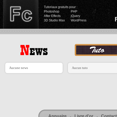
Tutoriaux gratuits pour :
Photoshop
PHP
After Effects
jQuery
3D Studio Max
WordPress
Aucune news
Aucun tuto
Annuaire
Livre d'or
Contact
-
-