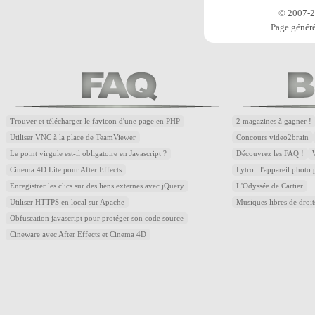
© 2007-20
Page généré
Trouver et télécharger le favicon d'une page en PHP
2 magazines à gagner !
Utiliser VNC à la place de TeamViewer
Concours video2brain
Le point virgule est-il obligatoire en Javascript ?
Découvrez les FAQ !
Cinema 4D Lite pour After Effects
Lytro : l'appareil photo
Enregistrer les clics sur des liens externes avec jQuery
L'Odyssée de Cartier
Utiliser HTTPS en local sur Apache
Musiques libres de droi
Obfuscation javascript pour protéger son code source
Cineware avec After Effects et Cinema 4D