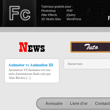
Tutoriaux gratuits pour :
Photoshop
PHP
After Effects
jQuery
3D Studio Max
WordPress
Animator vs Animation III
Aucun tuto
Animation VS Animator est une
série d'animations flash crée par
Alan Becker, [...]
Annuaire
Livre d'or
Contact
-
-