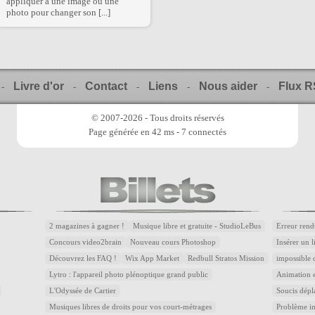
appliquer à une image ou une
photo pour changer son [...]
Livre d'or
Contact
Liens
Nous aider
Flux 
-
-
-
-
-
© 2007-2026 - Tous droits réservés
Page générée en 42 ms - 7 connectés
2 magazines à gagner !
Musique libre et gratuite - StudioLeBus
Erreur rend
Concours video2brain
Nouveau cours Photoshop
Insérer un 
Découvrez les FAQ !
Wix App Market
Redbull Stratos Mission
impossible 
Lytro : l'appareil photo plénoptique grand public
Animation e
L'Odyssée de Cartier
Soucis dépl
Musiques libres de droits pour vos court-métrages
Problème im