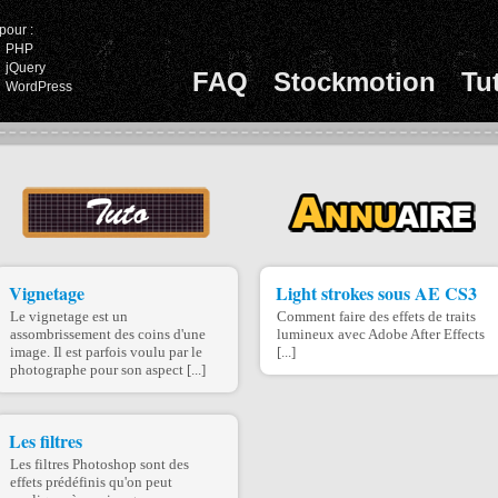
pour :
PHP
jQuery
FAQ
Stockmotion
Tu
WordPress
Vignetage
Light strokes sous AE CS3
Le vignetage est un
Comment faire des effets de traits
assombrissement des coins d'une
lumineux avec Adobe After Effects
image. Il est parfois voulu par le
[...]
photographe pour son aspect [...]
Les filtres
Les filtres Photoshop sont des
effets prédéfinis qu'on peut