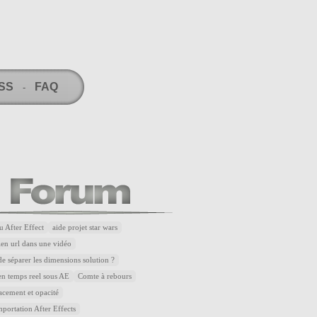
RSS
FAQ
-
u After Effect
aide projet star wars
lien url dans une vidéo
de séparer les dimensions solution ?
n temps reel sous AE
Comte à rebours
acement et opacité
portation After Effects