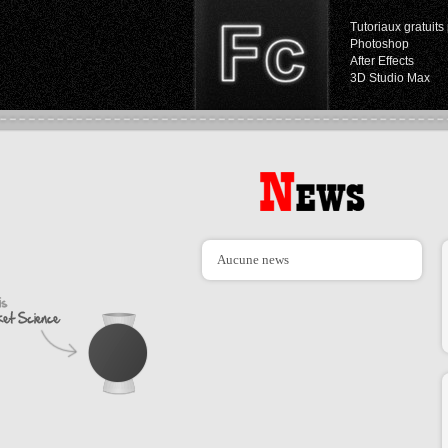
Tutoriaux gratuits 
Photoshop
After Effects
3D Studio Max
Aucune news