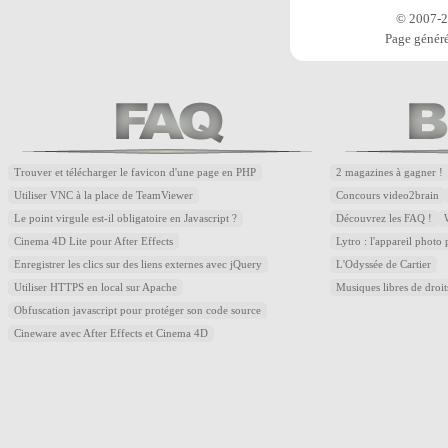
© 2007-20
Page généré
Trouver et télécharger le favicon d'une page en PHP
2 magazines à gagner !
Utiliser VNC à la place de TeamViewer
Concours video2brain
Le point virgule est-il obligatoire en Javascript ?
Découvrez les FAQ !
Cinema 4D Lite pour After Effects
Lytro : l'appareil photo
Enregistrer les clics sur des liens externes avec jQuery
L'Odyssée de Cartier
Utiliser HTTPS en local sur Apache
Musiques libres de droi
Obfuscation javascript pour protéger son code source
Cineware avec After Effects et Cinema 4D