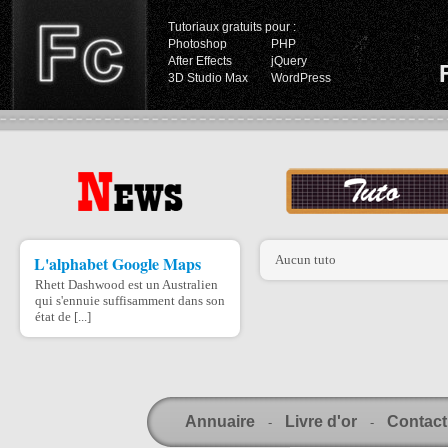
Tutoriaux gratuits pour :
Photoshop
PHP
After Effects
jQuery
3D Studio Max
WordPress
L'alphabet Google Maps
Aucun tuto
Rhett Dashwood est un Australien
qui s'ennuie suffisamment dans son
état de [...]
Annuaire
Livre d'or
Contact
-
-