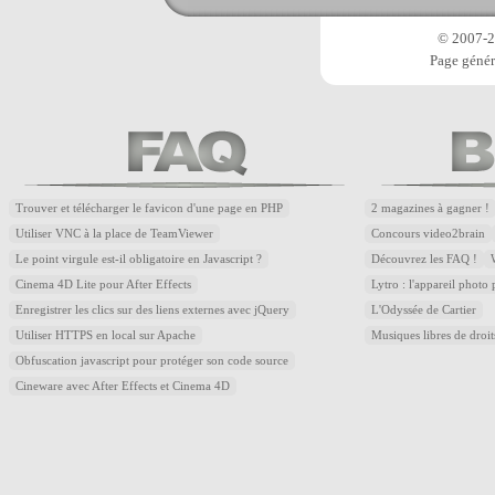
© 2007-20
Page génér
Trouver et télécharger le favicon d'une page en PHP
2 magazines à gagner !
Utiliser VNC à la place de TeamViewer
Concours video2brain
Le point virgule est-il obligatoire en Javascript ?
Découvrez les FAQ !
Cinema 4D Lite pour After Effects
Lytro : l'appareil photo
Enregistrer les clics sur des liens externes avec jQuery
L'Odyssée de Cartier
Utiliser HTTPS en local sur Apache
Musiques libres de droi
Obfuscation javascript pour protéger son code source
Cineware avec After Effects et Cinema 4D