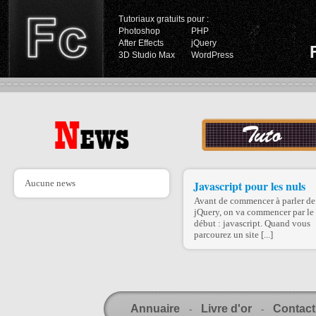
Tutoriaux gratuits pour :
Photoshop
PHP
After Effects
jQuery
3D Studio Max
WordPress
Aucune news
Javascript pour les nuls
Avant de commencer à parler de
jQuery, on va commencer par le
début : javascript. Quand vous
parcourez un site [...]
Annuaire
Livre d'or
Contact
-
-