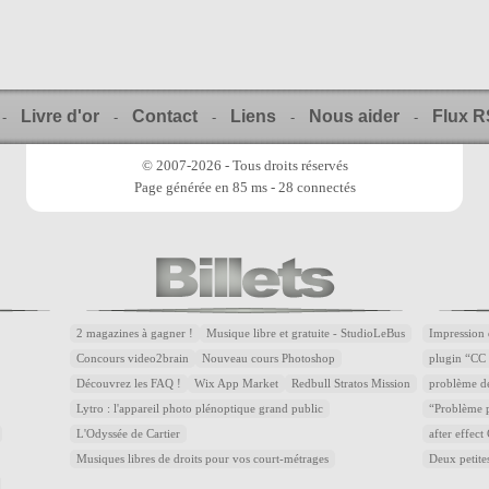
Livre d'or
Contact
Liens
Nous aider
Flux 
-
-
-
-
-
© 2007-2026 - Tous droits réservés
Page générée en 85 ms - 28 connectés
2 magazines à gagner !
Musique libre et gratuite - StudioLeBus
Impression 
Concours video2brain
Nouveau cours Photoshop
plugin “CC 
Découvrez les FAQ !
Wix App Market
Redbull Stratos Mission
problème d
Lytro : l'appareil photo plénoptique grand public
“Problème p
L'Odyssée de Cartier
after effec
Musiques libres de droits pour vos court-métrages
Deux petite