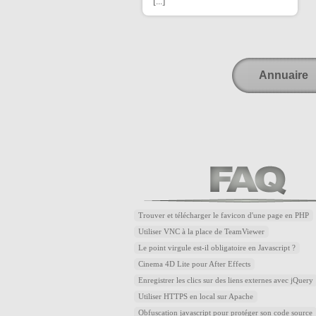
[...]
Annuaire
Trouver et télécharger le favicon d'une page en PHP
Utiliser VNC à la place de TeamViewer
Le point virgule est-il obligatoire en Javascript ?
Cinema 4D Lite pour After Effects
Enregistrer les clics sur des liens externes avec jQuery
Utiliser HTTPS en local sur Apache
Obfuscation javascript pour protéger son code source