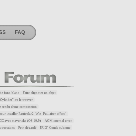
RSS
FAQ
-
de fond blanc
Faire clignoter un objet
Cylinder” où le trouver
e rendu d'une composition
our installer Particular2_Win_Full after effect”
t CC avec mavericks (OS 10.9)
AGM internal error
s questions
Petit dégardé
[RIG] Coude cubique