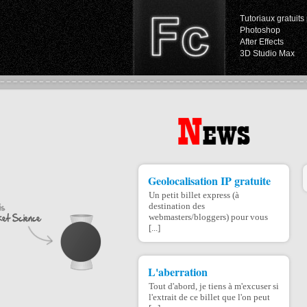
Tutoriaux gratuits 
Photoshop
After Effects
3D Studio Max
Geolocalisation IP gratuite
Un petit billet express (à
destination des
webmasters/bloggers) pour vous
[...]
L'aberration
Tout d'abord, je tiens à m'excuser si
l'extrait de ce billet que l'on peut