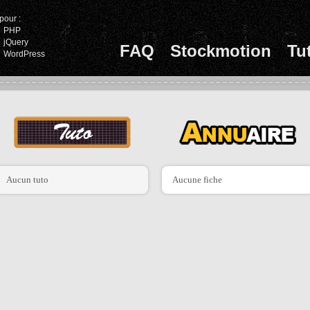
pour :
PHP
jQuery
FAQ
Stockmotion
Tu
WordPress
Aucun tuto
Aucune fiche