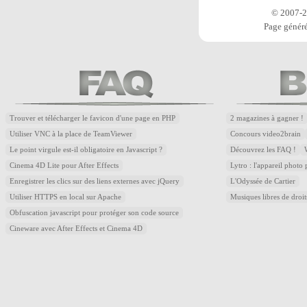
© 2007-20
Page généré
Trouver et télécharger le favicon d'une page en PHP
2 magazines à gagner !
Utiliser VNC à la place de TeamViewer
Concours video2brain
Le point virgule est-il obligatoire en Javascript ?
Découvrez les FAQ !
Cinema 4D Lite pour After Effects
Lytro : l'appareil photo
Enregistrer les clics sur des liens externes avec jQuery
L'Odyssée de Cartier
Utiliser HTTPS en local sur Apache
Musiques libres de droi
Obfuscation javascript pour protéger son code source
Cineware avec After Effects et Cinema 4D