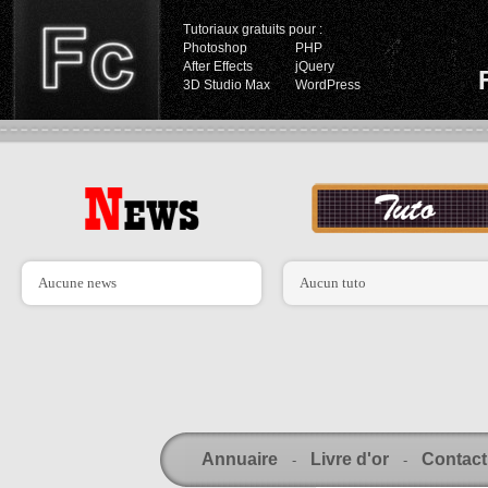
Tutoriaux gratuits pour :
Photoshop
PHP
After Effects
jQuery
3D Studio Max
WordPress
Aucune news
Aucun tuto
Annuaire
Livre d'or
Contact
-
-